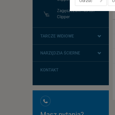
Odrzuć
U
Zagęszczarki Norton
Clipper
TARCZE WIDIOWE
NARZĘDZIA ŚCIERNE
KONTAKT
Masz pytania?