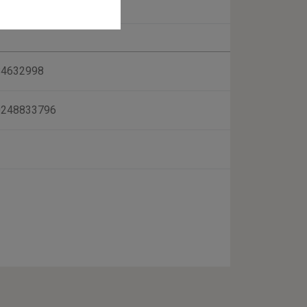
84632998
0248833796