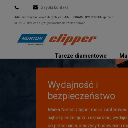
Szybki kontakt
Administratorem Twoich danych jest SAINT-GOBAIN HPM POLSKA sp. z o.o.
KLIKNIJ i dowiedz się więcej o ochronie Twoich danych.
Tarcze diamentowe
Ma
Wydajność i
Bogaty wybór
bezpieczeństwo
W ramach asortymentu narzędzi Clipper
Marka Norton Clipper może zaoferować
bogaty wybór artykułów podzielonych na
najbezpieczniejsze i najbardziej wydajn
kategorie wydajności, dopasowanych 
do przecinania, maszyny budowlane i ma
naszych klientów.