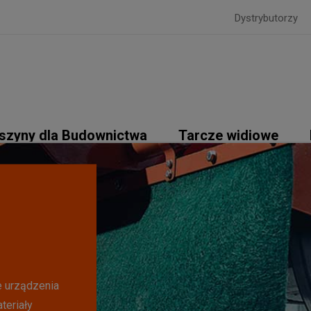
Dystrybutorzy
szyny dla Budownictwa
Tarcze widiowe
 oferujemy
 trzy
e urządzenia
do wymagań
teriały