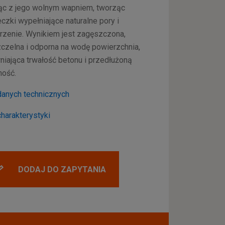
ąc z jego wolnym wapniem, tworząc
czki wypełniające naturalne pory i
rzenie. Wynikiem jest zagęszczona,
czelna i odporna na wodę powierzchnia,
iająca trwałość betonu i przedłużoną
ność.
danych technicznych
charakterystyki
DODAJ DO ZAPYTANIA