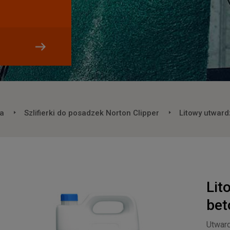
a
Szlifierki do posadzek Norton Clipper
Litowy utward
Lit
bet
Utward