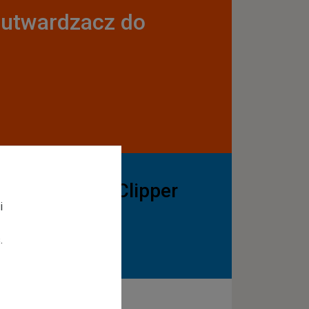
utwardzacz do
etonu Norton Clipper
i
.