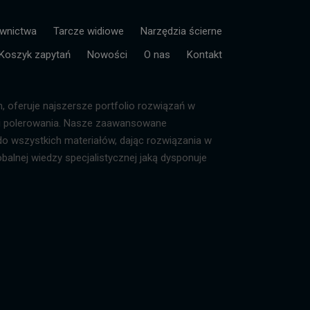
ownictwa
Tarcze widiowe
Narzędzia ścierne
Koszyk zapytań
Nowości
O nas
Kontakt
n, oferuje najszersze portfolio rozwiązań w
ej i polerowania. Nasze zaawansowane
do wszystkich materiałów, dając rozwiązania w
balnej wiedzy specjalistycznej jaką dysponuje