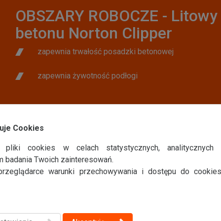
OBSZARY ROBOCZE - Litowy 
betonu Norton Clipper
zapewnia trwałość posadzki betonowej
zapewnia żywotność podłogi
uje Cookies
CECHY - Litowy utwardzacz do b
e pliki cookies w celach statystycznych, analitycznych 
tworzy zagęszczony, pyłoszczelny
m badania Twoich zainteresowań.
i wodoodporny beton
rzeglądarce warunki przechowywania i dostępu do cookies