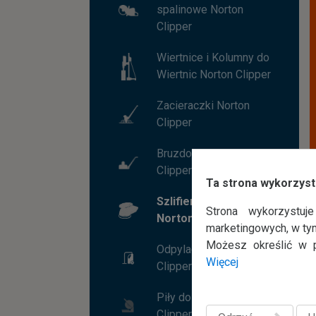
spalinowe Norton
Clipper
Wiertnice i Kolumny do
Wiertnic Norton Clipper
Zacieraczki Norton
Clipper
Bruzdownice Norton
Clipper
Ta strona wykorzyst
Szlifierki do posadzek
Strona wykorzystuj
Norton Clipper
marketingowych, w ty
Możesz określić w p
Odpylacze Norton
Więcej
Clipper
Piły do drewna Norton
Clipper