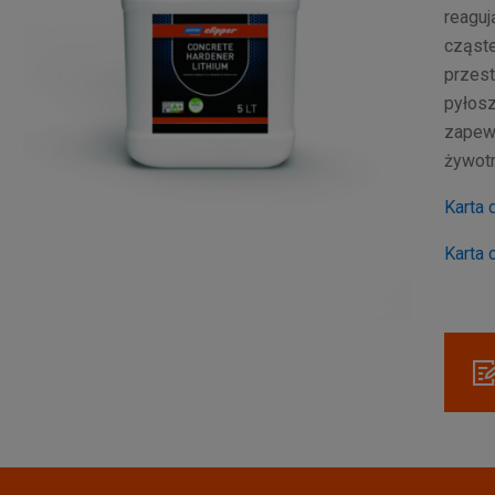
reaguj
cząste
przest
pyłosz
zapewn
żywot
Karta 
Karta 