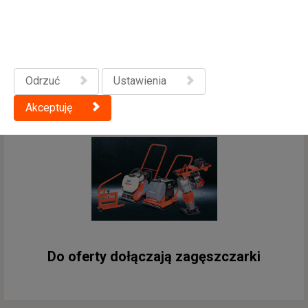
Marka Norton Clipper nagrodzona
Odrzuć
Ustawienia
Akceptuję
Do oferty dołączają zagęszczarki