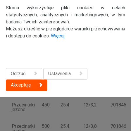
Strona wykorzystuje pliki cookies w celach
Ręczne
350
25,4
12/2,8
7018461
przecinarki
statystycznych, analitycznych i marketingowych, w tym
spalinowe.
badania Twoich zainteresowań.
Przecinarki
jezdne.
Możesz określić w przeglądarce warunki przechowywania
i dostępu do cookies.
Więcej
Ręczne
400
20
12/3,2
7018461
przecinarki
spalinowe
Ręczne
400
25,4
12/3,2
7018461
Odrzuć
Ustawienia
przecinarki
spalinowe.
Przecinarki
Akceptuję
jezdne.
Przecinarki
450
25,4
12/3,2
7018461
jezdne
Przecinarki
500
25,4
12/3,8
7018461
jezdne