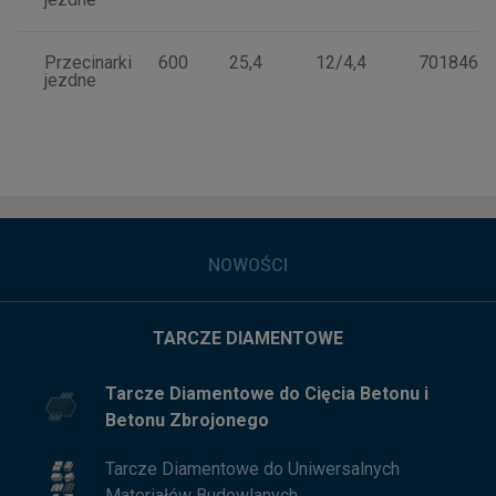
Przecinarki
600
25,4
12/4,4
7018461
jezdne
NOWOŚCI
TARCZE DIAMENTOWE
Tarcze Diamentowe do Cięcia Betonu i
Betonu Zbrojonego
Tarcze Diamentowe do Uniwersalnych
Materiałów Budowlanych