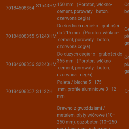
150 mm (Poroton, włókno-
Ce
S1543HM
70184608354
cement, porowaty beton,
b
czerwona cegła)
Do średnich cegieł o grubości
Ce
do 215 mm (Poroton, włókno-
70184608355
S1243HM
pl
cement, porowaty beton,
g
czerwona cegła)
Do dużych cegieł o grubości do
Ce
365 mm (Poroton, włókno-
70184608356
S2243HM
pl
cement, porowaty beton,
g
czerwona cegła)
Paleta / blacha 5–175
mm, profile aluminiowe 3–12
70184608357
S1122H
Dr
mm
Drewno z gwoździami /
metalem, płyty wiórowe (10–
250 mm), gazobeton (10–250
mm), tworzywa sztuczne /