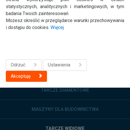
plastik, PVC,
70184608309
szybkie
125
22,23
1
statystycznych, analitycznych i marketingowych, w tym
gips, drewno z
badania Twoich zainteresowań.
gwoździami
Możesz określić w przeglądarce warunki przechowywania
i dostępu do cookies.
Więcej
Odrzuć
Ustawienia
NOWOŚCI
Akceptuję
TARCZE DIAMENTOWE
MASZYNY DLA BUDOWNICTWA
TARCZE WIDIOWE